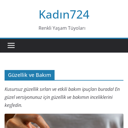
Skip
Kadın724
to
content
Renkli Yaşam Tüyoları
Güzellik ve Bakım
Kusursuz güzellik sırları ve etkili bakım ipuçları burada! En
güzel versiyonunuz için güzellik ve bakımın inceliklerini
keşfedin.