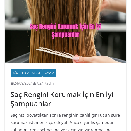
GÜZELLIK VE BAKIM
YAŞAM
24/09/2024
7/24 Kadın
Saç Rengini Korumak İçin En İyi
Şampuanlar
Saçınızı boyattıktan sonra renginin canlılığını uzun süre
korumak istemeniz çok doğal. Ancak, yanlış şampuan
kullanımı renk solmasına ve saçınızın yıpranmasına