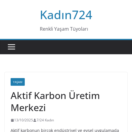
Skip
Kadın724
to
content
Renkli Yaşam Tüyoları
YAŞAM
Aktif Karbon Üretim
Merkezi
13/10/2025
7/24 Kadın
Aktif karbonun birçok endüstriyel ve evsel uygulamada