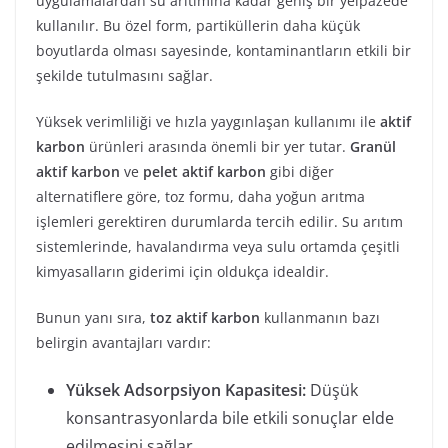
uygulamalardan su arıtımına kadar geniş bir yelpazede
kullanılır. Bu özel form, partiküllerin daha küçük
boyutlarda olması sayesinde, kontaminantların etkili bir
şekilde tutulmasını sağlar.
Yüksek verimliliği ve hızla yaygınlaşan kullanımı ile
aktif
karbon
ürünleri arasında önemli bir yer tutar.
Granül
aktif karbon
ve
pelet aktif karbon
gibi diğer
alternatiflere göre, toz formu, daha yoğun arıtma
işlemleri gerektiren durumlarda tercih edilir. Su arıtım
sistemlerinde, havalandırma veya sulu ortamda çeşitli
kimyasalların giderimi için oldukça idealdir.
Bunun yanı sıra,
toz aktif karbon
kullanmanın bazı
belirgin avantajları vardır:
Yüksek Adsorpsiyon Kapasitesi:
Düşük
konsantrasyonlarda bile etkili sonuçlar elde
edilmesini sağlar.