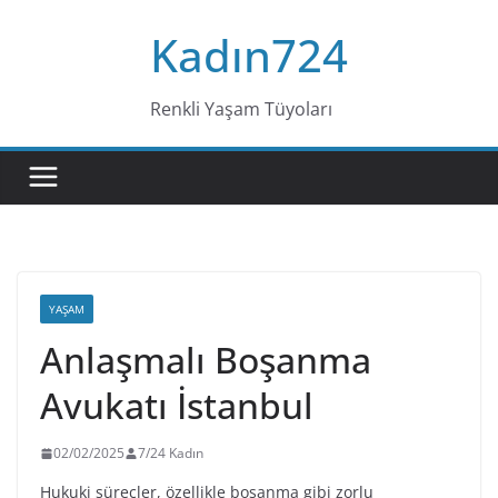
Skip
Kadın724
to
content
Renkli Yaşam Tüyoları
YAŞAM
Anlaşmalı Boşanma
Avukatı İstanbul
02/02/2025
7/24 Kadın
Hukuki süreçler, özellikle boşanma gibi zorlu