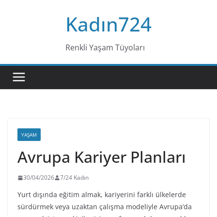
Skip
Kadın724
to
content
Renkli Yaşam Tüyoları
YAŞAM
Avrupa Kariyer Planları
30/04/2026
7/24 Kadın
Yurt dışında eğitim almak, kariyerini farklı ülkelerde
sürdürmek veya uzaktan çalışma modeliyle Avrupa’da