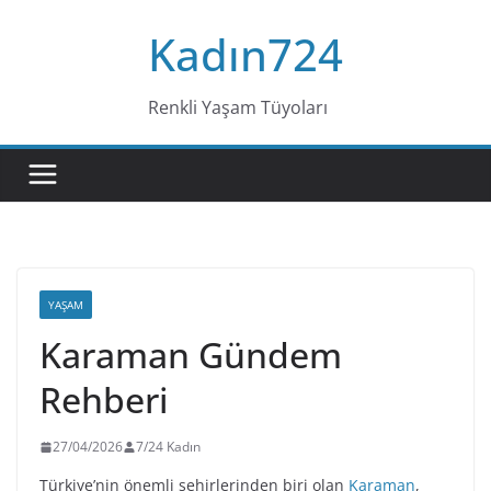
Skip
Kadın724
to
content
Renkli Yaşam Tüyoları
YAŞAM
Karaman Gündem
Rehberi
27/04/2026
7/24 Kadın
Türkiye’nin önemli şehirlerinden biri olan
Karaman
,