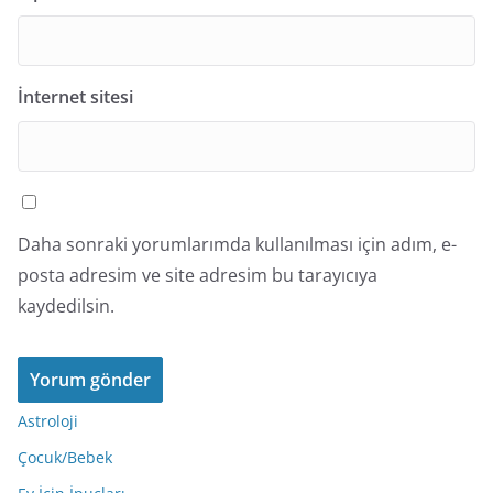
İnternet sitesi
Daha sonraki yorumlarımda kullanılması için adım, e-
posta adresim ve site adresim bu tarayıcıya
kaydedilsin.
Astroloji
Çocuk/Bebek