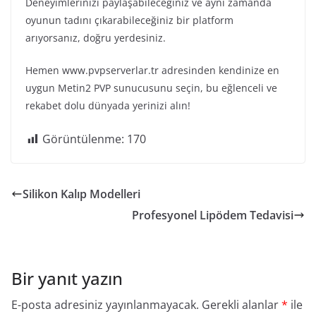
Deneyimlerinizi paylaşabileceğiniz ve aynı zamanda
oyunun tadını çıkarabileceğiniz bir platform
arıyorsanız, doğru yerdesiniz.
Hemen www.pvpserverlar.tr adresinden kendinize en
uygun Metin2 PVP sunucusunu seçin, bu eğlenceli ve
rekabet dolu dünyada yerinizi alın!
Görüntülenme:
170
Silikon Kalıp Modelleri
Profesyonel Lipödem Tedavisi
Bir yanıt yazın
E-posta adresiniz yayınlanmayacak.
Gerekli alanlar
*
ile