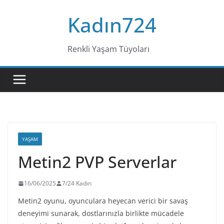
Skip
Kadın724
to
content
Renkli Yaşam Tüyoları
YAŞAM
Metin2 PVP Serverlar
16/06/2025
7/24 Kadın
Metin2 oyunu, oyunculara heyecan verici bir savaş
deneyimi sunarak, dostlarınızla birlikte mücadele