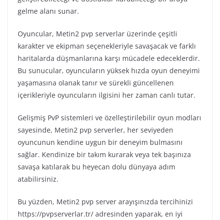
gelme alanı sunar.
Oyuncular, Metin2 pvp serverlar üzerinde çeşitli
karakter ve ekipman seçenekleriyle savaşacak ve farklı
haritalarda düşmanlarına karşı mücadele edeceklerdir.
Bu sunucular, oyuncuların yüksek hızda oyun deneyimi
yaşamasına olanak tanır ve sürekli güncellenen
içerikleriyle oyuncuların ilgisini her zaman canlı tutar.
Gelişmiş PvP sistemleri ve özelleştirilebilir oyun modları
sayesinde, Metin2 pvp serverler, her seviyeden
oyuncunun kendine uygun bir deneyim bulmasını
sağlar. Kendinize bir takım kurarak veya tek başınıza
savaşa katılarak bu heyecan dolu dünyaya adım
atabilirsiniz.
Bu yüzden, Metin2 pvp server arayışınızda tercihinizi
https://pvpserverlar.tr/ adresinden yaparak, en iyi