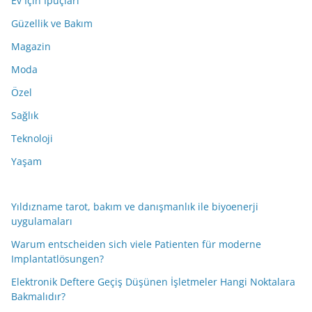
Ev İçin İpuçları
Güzellik ve Bakım
Magazin
Moda
Özel
Sağlık
Teknoloji
Yaşam
Yıldızname tarot, bakım ve danışmanlık ile biyoenerji
uygulamaları
Warum entscheiden sich viele Patienten für moderne
Implantatlösungen?
Elektronik Deftere Geçiş Düşünen İşletmeler Hangi Noktalara
Bakmalıdır?