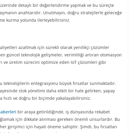
 üzerinde detaylı bir değerlendirme yapmak ve bu süreçte
ulaşmanın anahtarıdır. Unutmayın, doğru stratejilerle geleceğe
etme kurma yolunda ilerleyebilirsiniz.
aliyetleri azaltmak için sürekli olarak yenilikçi çözümler
n güncel teknolojik gelişmeler, verimliliği artıran otomasyon
rı ve üretim sürecini optimize eden IoT çözümleri gibi
in bu teknolojilerin entegrasyonu büyük fırsatlar sunmaktadır.
esinde stok yönetimi daha etkili bir hale gelirken, yapay
ha hızlı ve doğru bir biçimde yakalayabilirsiniz.
haberleri
bir araya getirildiğinde, iş dünyasında rekabet
ğlamak için dikkate alınması gereken önemli unsurlardır. Bu
er girişimci için hayati öneme sahiptir. Şimdi, bu fırsatları