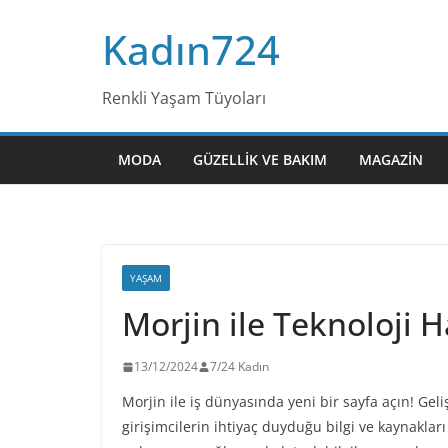
Skip
Kadın724
to
content
Renkli Yaşam Tüyoları
MODA
GÜZELLIK VE BAKIM
MAGAZIN
YAŞAM
Morjin ile Teknoloji H
13/12/2024
7/24 Kadın
Morjin ile iş dünyasında yeni bir sayfa açın! Gelişe
girişimcilerin ihtiyaç duyduğu bilgi ve kaynakları