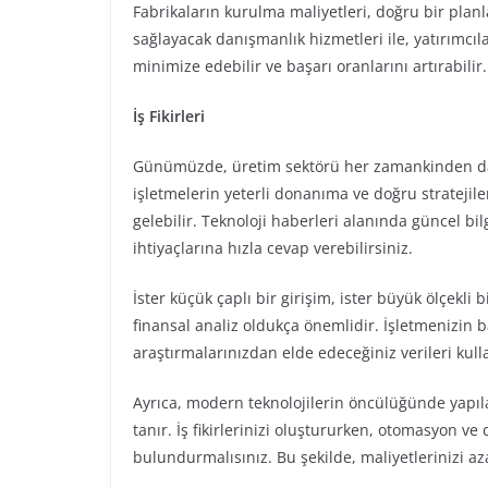
Fabrikaların kurulma maliyetleri, doğru bir plan
sağlayacak danışmanlık hizmetleri ile, yatırımcılar
minimize edebilir ve başarı oranlarını artırabilir.
İş Fikirleri
Günümüzde, üretim sektörü her zamankinden daha
işletmelerin yeterli donanıma ve doğru stratejil
gelebilir. Teknoloji haberleri alanında güncel bilgi
ihtiyaçlarına hızla cevap verebilirsiniz.
İster küçük çaplı bir girişim, ister büyük ölçekli
finansal analiz oldukça önemlidir. İşletmenizin b
araştırmalarınızdan elde edeceğiniz verileri kullan
Ayrıca, modern teknolojilerin öncülüğünde yapıla
tanır. İş fikirlerinizi oluştururken, otomasyon ve
bulundurmalısınız. Bu şekilde, maliyetlerinizi azal