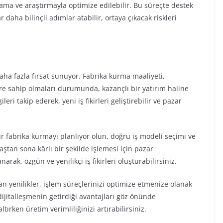
lama ve araştırmayla optimize edilebilir. Bu süreçte destek
 daha bilinçli adımlar atabilir, ortaya çıkacak riskleri
 fazla fırsat sunuyor. Fabrika kurma maaliyeti,
ere sahip olmaları durumunda, kazançlı bir yatırım haline
leri takip ederek, yeni iş fikirleri geliştirebilir ve pazar
 bir fabrika kurmayı planlıyor olun, doğru iş modeli seçimi ve
aştan sona kârlı bir şekilde işlemesi için pazar
arak, özgün ve yenilikçi iş fikirleri oluşturabilirsiniz.
n yenilikler, işlem süreçlerinizi optimize etmenize olanak
 dijitalleşmenin getirdiği avantajları göz önünde
tırken üretim verimliliğinizi artırabilirsiniz.