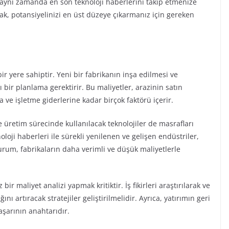
 aynı zamanda en son teknoloji haberlerini takip etmenize
rak, potansiyelinizi en üst düzeye çıkarmanız için gereken
ir yere sahiptir. Yeni bir fabrikanın inşa edilmesi ve
 bir planlama gerektirir. Bu maliyetler, arazinin satın
e işletme giderlerine kadar birçok faktörü içerir.
ve üretim sürecinde kullanılacak teknolojiler de masrafları
loji haberleri ile sürekli yenilenen ve gelişen endüstriler,
durum, fabrikaların daha verimli ve düşük maliyetlerle
bir maliyet analizi yapmak kritiktir. İş fikirleri araştırılarak ve
ını artıracak stratejiler geliştirilmelidir. Ayrıca, yatırımın geri
şarının anahtarıdır.