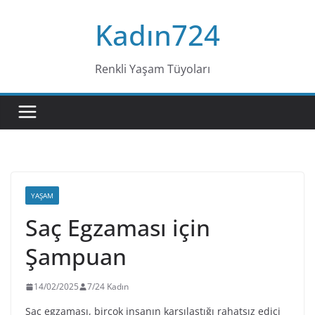
Skip
Kadın724
to
content
Renkli Yaşam Tüyoları
YAŞAM
Saç Egzaması için
Şampuan
14/02/2025
7/24 Kadın
Saç egzaması, birçok insanın karşılaştığı rahatsız edici