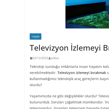
YAŞAM
Televizyon İzlemeyi 
02/12/2023
editor
Teknoloji sunduğu imkânlarla insan hayatını kolay
verebilmektedir.
Televizyon izlemeyi bırakmak
s
kullanmadığımız teknolojik araç gereçlerin başı
olurdu?
Yaşamımızda ne gibi değişiklikler olurdu? Televi
bulunurduk, Soruları çoğaltmak mümkündür. İnsa
televizyondur. İnsanları televizyon başında tutan