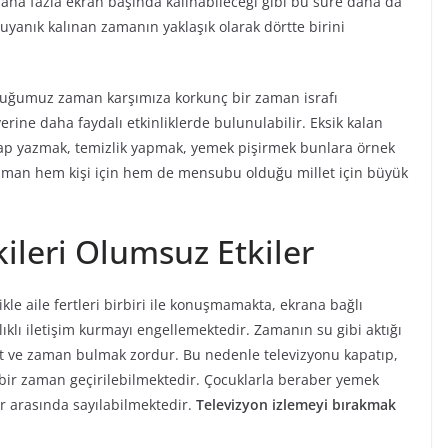
 daha fazla ekran başında kalınabileceği gibi bu süre daha da
uyanık kalınan zamanın yaklaşık olarak dörtte birini
rduğumuz zaman karşımıza korkunç bir zaman israfı
rine daha faydalı etkinliklerde bulunulabilir. Eksik kalan
tap yazmak, temizlik yapmak, yemek pişirmek bunlara örnek
aman hem kişi için hem de mensubu olduğu millet için büyük
şkileri Olumsuz Etkiler
le aile fertleri birbiri ile konuşmamakta, ekrana bağlı
lıklı iletişim kurmayı engellemektedir. Zamanın su gibi aktığı
t ve zaman bulmak zordur. Bu nedenle televizyonu kapatıp,
 bir zaman geçirilebilmektedir. Çocuklarla beraber yemek
 arasında sayılabilmektedir.
Televizyon izlemeyi bırakmak