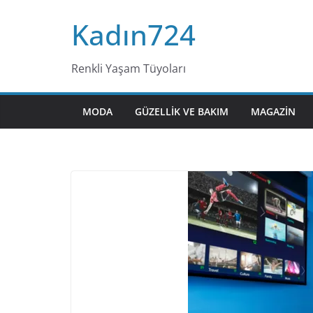
Skip
Kadın724
to
content
Renkli Yaşam Tüyoları
MODA
GÜZELLIK VE BAKIM
MAGAZIN