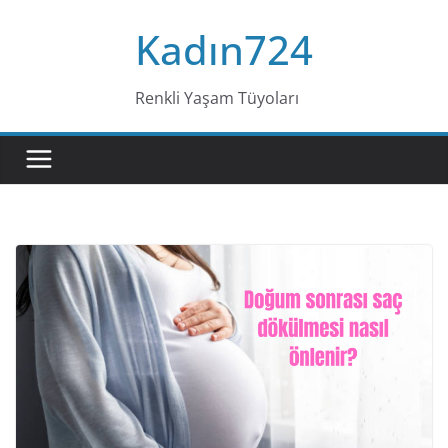
Skip
Kadın724
to
content
Renkli Yaşam Tüyoları