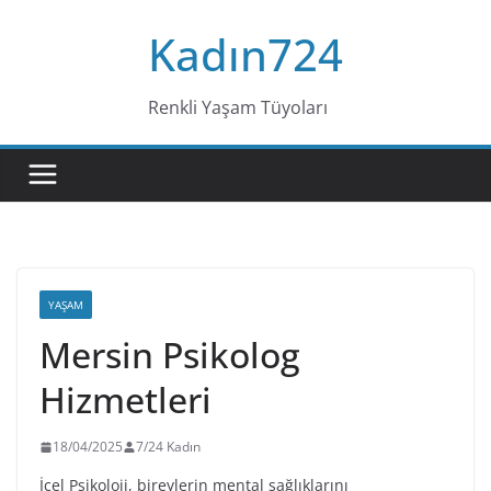
Skip
Kadın724
to
content
Renkli Yaşam Tüyoları
YAŞAM
Mersin Psikolog
Hizmetleri
18/04/2025
7/24 Kadın
İçel Psikoloji, bireylerin mental sağlıklarını