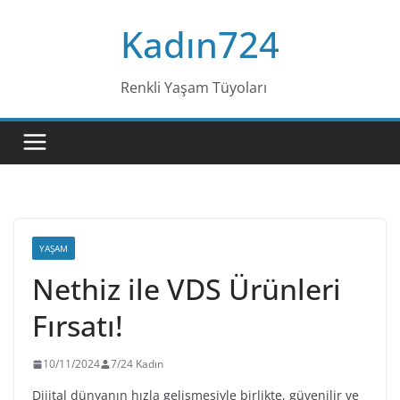
Skip
Kadın724
to
content
Renkli Yaşam Tüyoları
YAŞAM
Nethiz ile VDS Ürünleri
Fırsatı!
10/11/2024
7/24 Kadın
Dijital dünyanın hızla gelişmesiyle birlikte, güvenilir ve