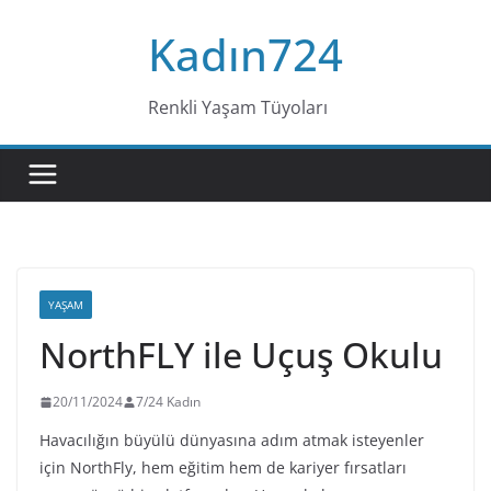
Skip
Kadın724
to
content
Renkli Yaşam Tüyoları
YAŞAM
NorthFLY ile Uçuş Okulu
20/11/2024
7/24 Kadın
Havacılığın büyülü dünyasına adım atmak isteyenler
için NorthFly, hem eğitim hem de kariyer fırsatları