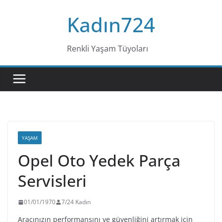
Skip
Kadın724
to
content
Renkli Yaşam Tüyoları
YAŞAM
Opel Oto Yedek Parça
Servisleri
01/01/1970
7/24 Kadın
Aracınızın performansını ve güvenliğini artırmak için