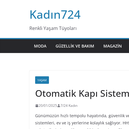
Skip
Kadın724
to
content
Renkli Yaşam Tüyoları
MODA
GÜZELLIK VE BAKIM
MAGAZIN
YAŞAM
Otomatik Kapı Sistem
20/01/2025
7/24 Kadın
Günümüzün hızlı tempolu hayatında, güvenlik v
sistemleri, ev ve iş yerlerine kolaylık sağlıyor. H