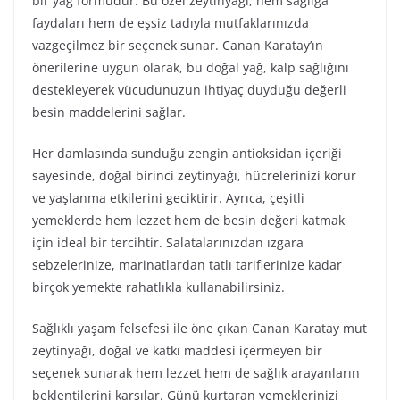
bir yağ formudur. Bu özel zeytinyağı, hem sağlığa
faydaları hem de eşsiz tadıyla mutfaklarınızda
vazgeçilmez bir seçenek sunar. Canan Karatay’ın
önerilerine uygun olarak, bu doğal yağ, kalp sağlığını
destekleyerek vücudunuzun ihtiyaç duyduğu değerli
besin maddelerini sağlar.
Her damlasında sunduğu zengin antioksidan içeriği
sayesinde, doğal birinci zeytinyağı, hücrelerinizi korur
ve yaşlanma etkilerini geciktirir. Ayrıca, çeşitli
yemeklerde hem lezzet hem de besin değeri katmak
için ideal bir tercihtir. Salatalarınızdan ızgara
sebzelerinize, marinatlardan tatlı tariflerinize kadar
birçok yemekte rahatlıkla kullanabilirsiniz.
Sağlıklı yaşam felsefesi ile öne çıkan Canan Karatay mut
zeytinyağı, doğal ve katkı maddesi içermeyen bir
seçenek sunarak hem lezzet hem de sağlık arayanların
beklentilerini karşılar. Günü kurtaran yemeklerinizi