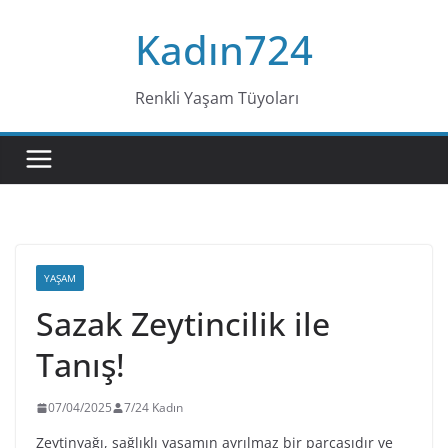
Skip
Kadın724
to
content
Renkli Yaşam Tüyoları
YAŞAM
Sazak Zeytincilik ile
Tanış!
07/04/2025
7/24 Kadın
Zeytinyağı, sağlıklı yaşamın ayrılmaz bir parçasıdır ve