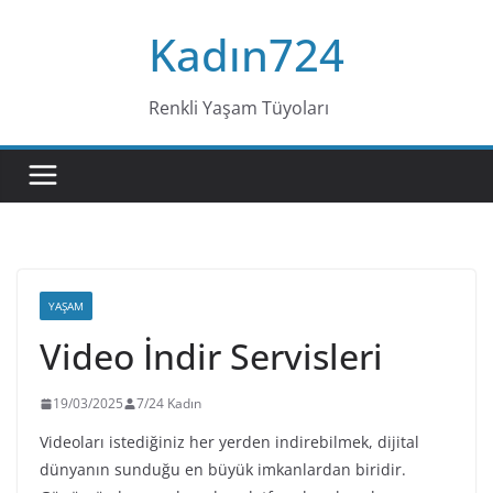
Skip
Kadın724
to
content
Renkli Yaşam Tüyoları
YAŞAM
Video İndir Servisleri
19/03/2025
7/24 Kadın
Videoları istediğiniz her yerden indirebilmek, dijital
dünyanın sunduğu en büyük imkanlardan biridir.