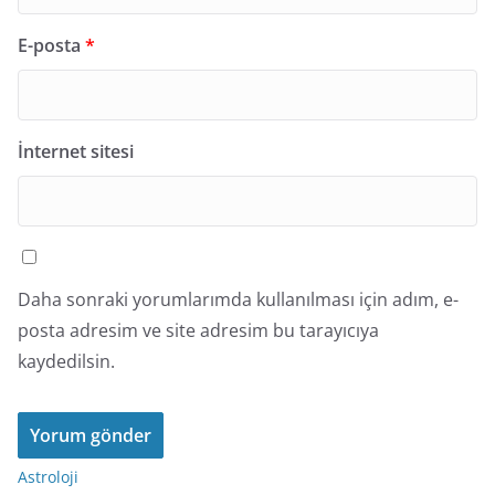
E-posta
*
İnternet sitesi
Daha sonraki yorumlarımda kullanılması için adım, e-
posta adresim ve site adresim bu tarayıcıya
kaydedilsin.
Astroloji