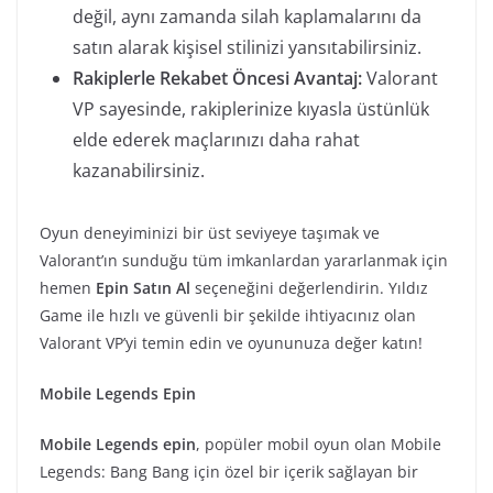
değil, aynı zamanda silah kaplamalarını da
satın alarak kişisel stilinizi yansıtabilirsiniz.
Rakiplerle Rekabet Öncesi Avantaj:
Valorant
VP sayesinde, rakiplerinize kıyasla üstünlük
elde ederek maçlarınızı daha rahat
kazanabilirsiniz.
Oyun deneyiminizi bir üst seviyeye taşımak ve
Valorant’ın sunduğu tüm imkanlardan yararlanmak için
hemen
Epin Satın Al
seçeneğini değerlendirin. Yıldız
Game ile hızlı ve güvenli bir şekilde ihtiyacınız olan
Valorant VP’yi temin edin ve oyununuza değer katın!
Mobile Legends Epin
Mobile Legends epin
, popüler mobil oyun olan Mobile
Legends: Bang Bang için özel bir içerik sağlayan bir