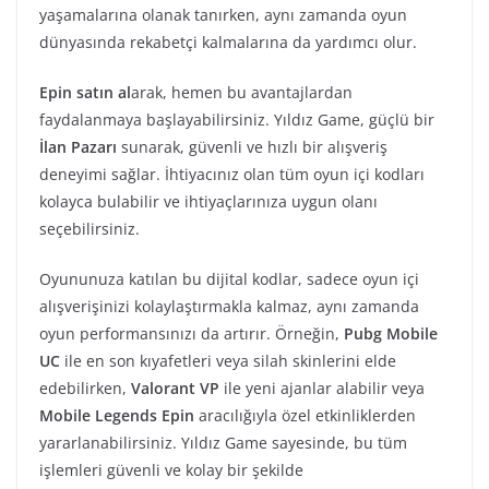
yaşamalarına olanak tanırken, aynı zamanda oyun
dünyasında rekabetçi kalmalarına da yardımcı olur.
Epin satın al
arak, hemen bu avantajlardan
faydalanmaya başlayabilirsiniz. Yıldız Game, güçlü bir
İlan Pazarı
sunarak, güvenli ve hızlı bir alışveriş
deneyimi sağlar. İhtiyacınız olan tüm oyun içi kodları
kolayca bulabilir ve ihtiyaçlarınıza uygun olanı
seçebilirsiniz.
Oyununuza katılan bu dijital kodlar, sadece oyun içi
alışverişinizi kolaylaştırmakla kalmaz, aynı zamanda
oyun performansınızı da artırır. Örneğin,
Pubg Mobile
UC
ile en son kıyafetleri veya silah skinlerini elde
edebilirken,
Valorant VP
ile yeni ajanlar alabilir veya
Mobile Legends Epin
aracılığıyla özel etkinliklerden
yararlanabilirsiniz. Yıldız Game sayesinde, bu tüm
işlemleri güvenli ve kolay bir şekilde