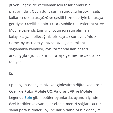
güvenilir şekilde karşılamak için tasarlanmış bir
platformdur. Oyun dünyasının sunduğu birçok fırsatı,
kullanıcı dostu arayüzü ve çeşitli hizmetleriyle bir araya
getiriyor. Özellikle Epin, PUBG Mobile UC, Valorant VP ve
Mobile Legends Epin gibi oyun içi satın alımları
kolaylıkla yapabileceğiniz bir kaynak sunuyor. Yıldız
Game, oyunculara yalnızca hızlı işlem imkanı
sağlamakla kalmıyor, aynı zamanda ilan pazarı
aracılığıyla oyuncuların bir araya gelmesine de olanak
tanıyor.
Epin
Epin, oyun deneyiminizi zenginleştiren dijital kodlardır.
Özellikle
Pubg Mobile UC
,
Valorant VP
ve
Mobile
Legends
Epin
gibi popüler oyunlarda, oyunun içinde
özel içerikler ve avantajlar elde etmenizi sağlar. Bu tür
sanal para birimleri, oyuncuların daha iyi bir deneyim