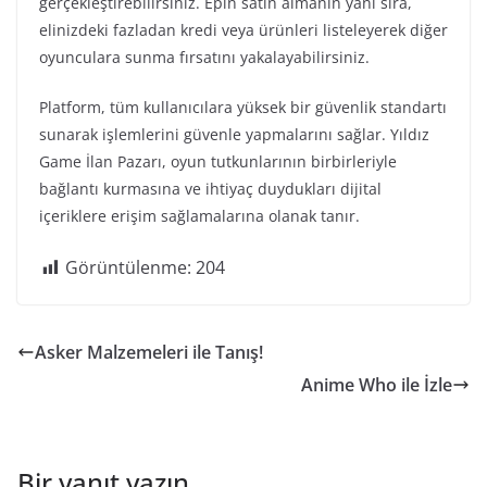
gerçekleştirebilirsiniz. Epin satın almanın yanı sıra,
elinizdeki fazladan kredi veya ürünleri listeleyerek diğer
oyunculara sunma fırsatını yakalayabilirsiniz.
Platform, tüm kullanıcılara yüksek bir güvenlik standartı
sunarak işlemlerini güvenle yapmalarını sağlar. Yıldız
Game İlan Pazarı, oyun tutkunlarının birbirleriyle
bağlantı kurmasına ve ihtiyaç duydukları dijital
içeriklere erişim sağlamalarına olanak tanır.
Görüntülenme:
204
Asker Malzemeleri ile Tanış!
Anime Who ile İzle
Bir yanıt yazın