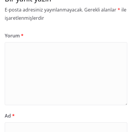
E-posta adresiniz yayınlanmayacak.
Gerekli alanlar
*
ile
işaretlenmişlerdir
Yorum
*
Ad
*