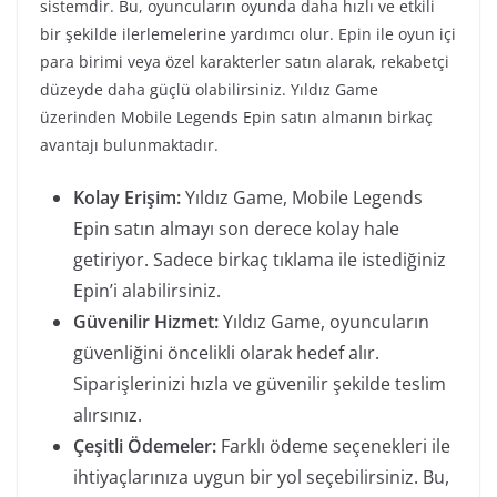
sistemdir. Bu, oyuncuların oyunda daha hızlı ve etkili
bir şekilde ilerlemelerine yardımcı olur. Epin ile oyun içi
para birimi veya özel karakterler satın alarak, rekabetçi
düzeyde daha güçlü olabilirsiniz. Yıldız Game
üzerinden Mobile Legends Epin satın almanın birkaç
avantajı bulunmaktadır.
Kolay Erişim:
Yıldız Game, Mobile Legends
Epin satın almayı son derece kolay hale
getiriyor. Sadece birkaç tıklama ile istediğiniz
Epin’i alabilirsiniz.
Güvenilir Hizmet:
Yıldız Game, oyuncuların
güvenliğini öncelikli olarak hedef alır.
Siparişlerinizi hızla ve güvenilir şekilde teslim
alırsınız.
Çeşitli Ödemeler:
Farklı ödeme seçenekleri ile
ihtiyaçlarınıza uygun bir yol seçebilirsiniz. Bu,