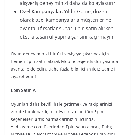
alışveriş deneyiminizi daha da kolaylaştırır.
Özel Kampanyalar:
Yıldız Game, düzenli
olarak özel kampanyalarla müşterilerine
avantajlı fırsatlar sunar. Epin satın alırken
ekstra tasarruf yapma şansını kaçırmayın.
Oyun deneyiminizi bir üst seviyeye çıkarmak için
hemen Epin satın alarak Mobile Legends dünyasında
avantaj elde edin. Daha fazla bilgi için Yıldız Game’i
ziyaret edin!
Epin Satın Al
Oyunları daha keyifli hale getirmek ve rakiplerinizi
geride bırakmak için ihtiyacınız olan tüm Epin
seçenekleri artık parmaklarınızın ucunda.
Yıldızgame.com üzerinden Epin satın alarak, Pubg
Mobile UC, Valorant VP ve Mobile Legends Epin gibi