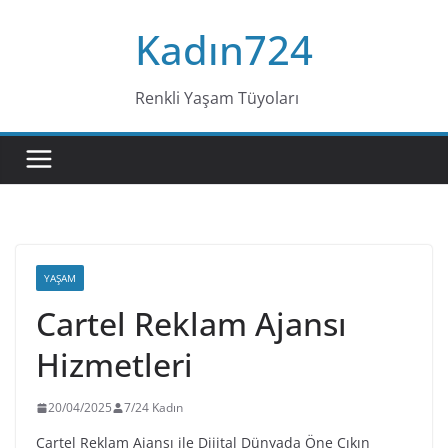
Skip
Kadın724
to
content
Renkli Yaşam Tüyoları
YAŞAM
Cartel Reklam Ajansı
Hizmetleri
20/04/2025
7/24 Kadın
Cartel Reklam Ajansı ile Dijital Dünyada Öne Çıkın