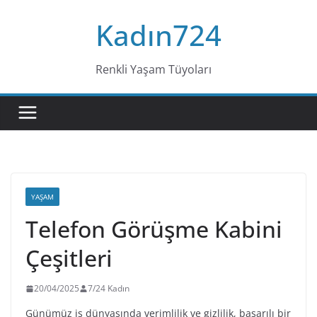
Skip
Kadın724
to
content
Renkli Yaşam Tüyoları
YAŞAM
Telefon Görüşme Kabini
Çeşitleri
20/04/2025
7/24 Kadın
Günümüz iş dünyasında verimlilik ve gizlilik, başarılı bir