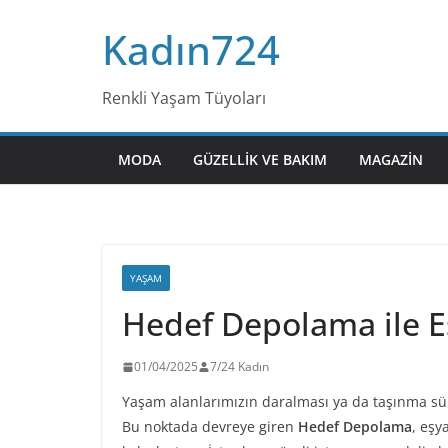
Skip
Kadın724
to
content
Renkli Yaşam Tüyoları
MODA
GÜZELLIK VE BAKIM
MAGAZIN
YAŞAM
Hedef Depolama ile E
01/04/2025
7/24 Kadın
Yaşam alanlarımızın daralması ya da taşınma sür
Bu noktada devreye giren
Hedef Depolama
, eşy