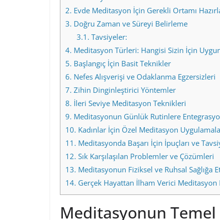
2.
Evde Meditasyon İçin Gerekli Ortamı Hazır
3.
Doğru Zaman ve Süreyi Belirleme
3.1.
Tavsiyeler:
4.
Meditasyon Türleri: Hangisi Sizin İçin Uygu
5.
Başlangıç İçin Basit Teknikler
6.
Nefes Alışverişi ve Odaklanma Egzersizleri
7.
Zihin Dinginleştirici Yöntemler
8.
İleri Seviye Meditasyon Teknikleri
9.
Meditasyonun Günlük Rutinlere Entegrasy
10.
Kadınlar İçin Özel Meditasyon Uygulamala
11.
Meditasyonda Başarı İçin İpuçları ve Tavsi
12.
Sık Karşılaşılan Problemler ve Çözümleri
13.
Meditasyonun Fiziksel ve Ruhsal Sağlığa Et
14.
Gerçek Hayattan İlham Verici Meditasyon
Meditasyonun Temel 