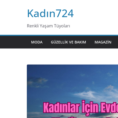
Skip
Kadın724
to
content
Renkli Yaşam Tüyoları
MODA
GÜZELLIK VE BAKIM
MAGAZIN