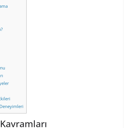
lama
n?
onu
rı
yeler
kileri
 Deneyimleri
Kavramları