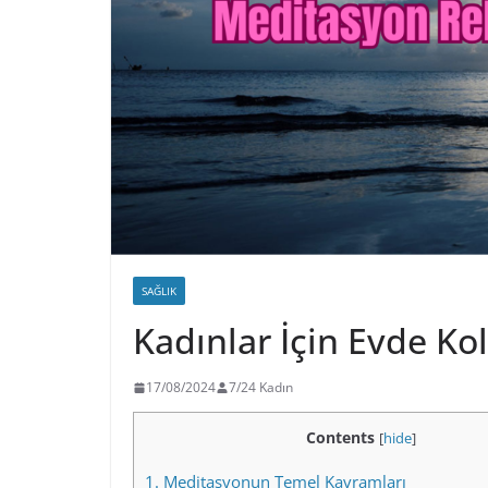
SAĞLIK
Kadınlar İçin Evde K
17/08/2024
7/24 Kadın
Contents
[
hide
]
1.
Meditasyonun Temel Kavramları