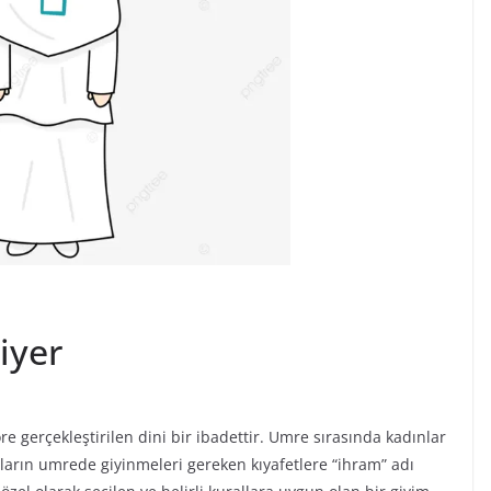
iyer
e gerçekleştirilen dini bir ibadettir. Umre sırasında kadınlar
ınların umrede giyinmeleri gereken kıyafetlere “ihram” adı