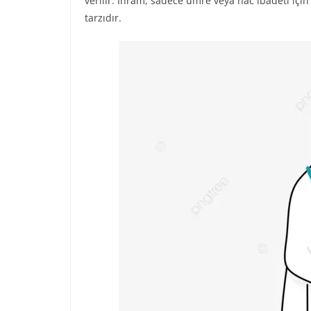
verilir. İhram, sadece umre veya hac ibadeti için 
tarzıdır.