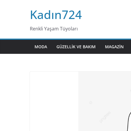
Skip
Kadın724
to
content
Renkli Yaşam Tüyoları
MODA
GÜZELLIK VE BAKIM
MAGAZIN