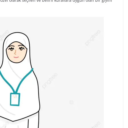
özel olarak seçilen ve belirli kurallara uygun olan bir giyim