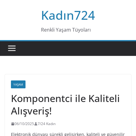
Skip
Kadın724
to
content
Renkli Yaşam Tüyoları
YAŞAM
Komponentci ile Kaliteli
Alışveriş!
06/10/2025
7/24 Kadın
Elektronik dünyası sürekli gelişirken, kaliteli ve güvenilir