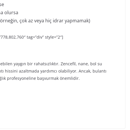
se
ma olursa
 (örneğin, çok az veya hiç idrar yapmamak)
=”778,802,760″ tag=”div” style=”2″]
lebilen yaygın bir rahatsızlıktır. Zencefil, nane, bol su
tı hissini azaltmada yardımcı olabiliyor. Ancak, bulantı
ğlık profesyoneline başvurmak önemlidir.