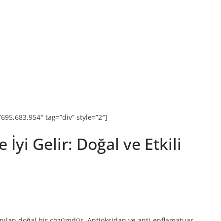
=”695,683,954″ tag=”div” style=”2″]
İyi Gelir: Doğal ve Etkili
lanılan doğal bir çözümdür. Antioksidan ve anti-enflamatuar