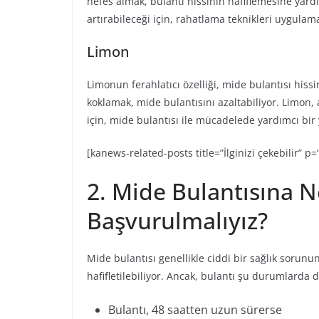
nefes almak, bulantı hissinin hafiflemesine yardı
artırabileceği için, rahatlama teknikleri uygulama
Limon
Limonun ferahlatıcı özelliği, mide bulantısı hissi
koklamak, mide bulantısını azaltabiliyor. Limon,
için, mide bulantısı ile mücadelede yardımcı bir
[kanews-related-posts title=”İlginizi çekebilir” p
2. Mide Bulantısına 
Başvurulmalıyız?
Mide bulantısı genellikle ciddi bir sağlık sorunun
hafifletilebiliyor. Ancak, bulantı şu durumlard
Bulantı, 48 saatten uzun sürerse