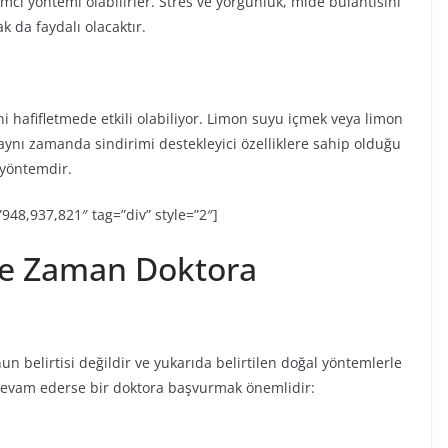
mcı yöntemi olabilirler. Stres ve yorgunluk, mide bulantısını
k da faydalı olacaktır.
ni hafifletmede etkili olabiliyor. Limon suyu içmek veya limon
 aynı zamanda sindirimi destekleyici özelliklere sahip olduğu
 yöntemdir.
=”948,937,821″ tag=”div” style=”2″]
Ne Zaman Doktora
un belirtisi değildir ve yukarıda belirtilen doğal yöntemlerle
a devam ederse bir doktora başvurmak önemlidir: