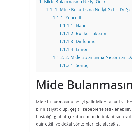
1.
Mide Bulanmasına Ne İyi Gelir
1.1.
1. Mide Bulantısına Ne İyi Gelir: Doğal
1.1.1.
Zencefil
1.1.1.1.
Nane
1.1.1.2.
Bol Su Tüketimi
1.1.1.3.
Dinlenme
1.1.1.4.
Limon
1.1.2.
2. Mide Bulantısına Ne Zaman Do
1.1.2.1.
Sonuç
Mide Bulanmasına
Mide bulanmasına ne iyi gelir Mide bulantısı, her
bir hissiyat olup, çeşitli sebeplerle tetiklenebili
hastalığı gibi birçok durum mide bulantısına yol
dair etkili ve doğal yöntemleri ele alacağız.