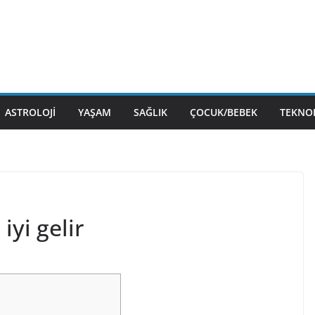
ASTROLOJI
YAŞAM
SAĞLIK
ÇOCUK/BEBEK
TEKNOL
yi gelir