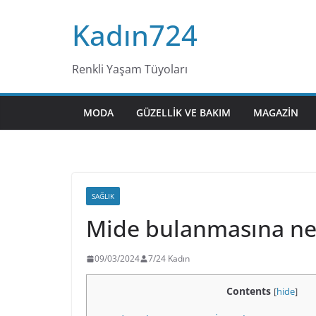
Skip
Kadın724
to
content
Renkli Yaşam Tüyoları
MODA
GÜZELLIK VE BAKIM
MAGAZIN
SAĞLIK
Mide bulanmasına ne i
09/03/2024
7/24 Kadın
Contents
[
hide
]