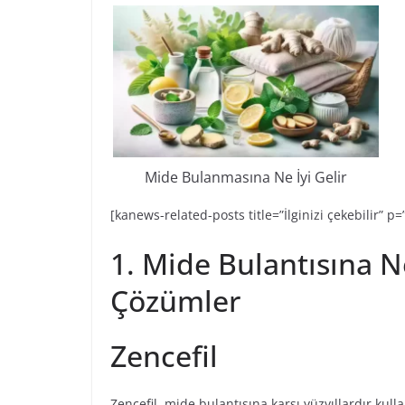
Mide Bulanmasına Ne İyi Gelir
[kanews-related-posts title=”İlginizi çekebilir” p
1. Mide Bulantısına Ne 
Çözümler
Zencefil
Zencefil, mide bulantısına karşı yüzyıllardır kul