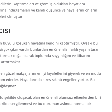
dilerini kaptırmaları ve görmüş oldukları hayatlara
rına indirgemeleri ve kendi düşünce ve hayallerini onların
eleri olmuştur.
ısı
ın büyülü gözüken hayatına kendini kaptırmıştır. Oysaki bu
rçok çıkar vardır bunlardan en önemlisi farklı yaşam tarzı
arttırmak doğal olarak toplumda saygınlığını ve itibarını
 arttırmaktır.
i en güzel makyajlarını en iyi kıyafetlerini giyerek ve en mutlu
am ederler. Hayatlarında stres sıkıntı engeller yoktur. Bu
bağdaşmaz.
 Bu şekilde oluşacak olan en önemli olumsuz etkenlerden biri
 şekilde sergilenmesi ve bu durumun aslında normal bir