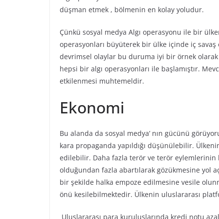
düşman etmek , bölmenin en kolay yoludur.
Çünkü sosyal medya Algı operasyonu ile bir ülken
operasyonları büyüterek bir ülke içinde iç savaş
devrimsel olaylar bu duruma iyi bir örnek olarak 
hepsi bir algı operasyonları ile başlamıştır. Mev
etkilenmesi muhtemeldir.
Ekonomi
Bu alanda da sosyal medya’ nın gücünü görüyoruz.
kara propaganda yapıldığı düşünülebilir. Ülkenin
edilebilir. Daha fazla terör ve terör eylemlerinin
olduğundan fazla abartılarak gözükmesine yol açı
bir şekilde halka empoze edilmesine vesile olun
önü kesilebilmektedir. Ülkenin uluslararası platf
Uluslararası para kuruluşlarında kredi notu az