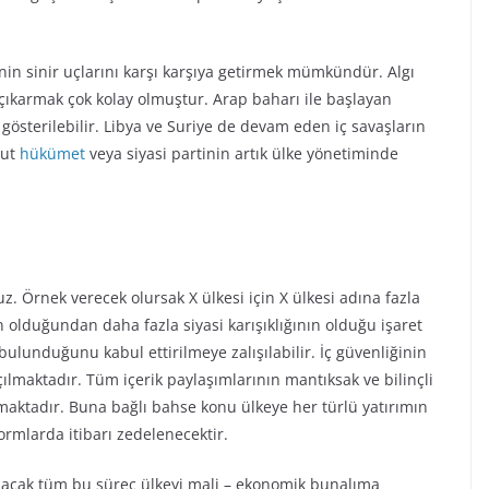
in sinir uçlarını karşı karşıya getirmek mümkündür. Algı
 çıkarmak çok kolay olmuştur. Arap baharı ile başlayan
gösterilebilir. Libya ve Suriye de devam eden iç savaşların
cut
hükümet
veya siyasi partinin artık ülke yönetiminde
 Örnek verecek olursak X ülkesi için X ülkesi adına fazla
 olduğundan daha fazla siyasi karışıklığının olduğu işaret
 bulunduğunu kabul ettirilmeye zalışılabilir. İç güvenliğinin
lmaktadır. Tüm içerik paylaşımlarının mantıksak ve bilinçli
maktadır. Buna bağlı bahse konu ülkeye her türlü yatırımın
ormlarda itibarı zedelenecektir.
alacak tüm bu süreç ülkeyi mali – ekonomik bunalıma