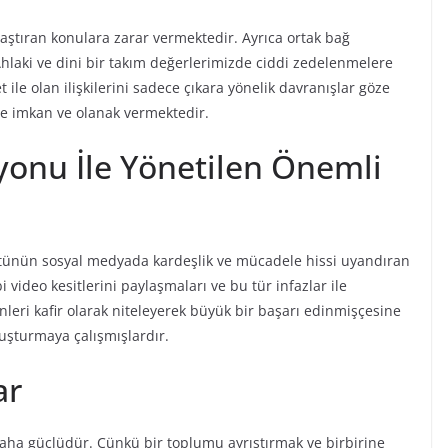
aştıran konulara zarar vermektedir. Ayrıca ortak bağ
laki ve dini bir takım değerlerimizde ciddi zedelenmelere
t ile olan ilişkilerini sadece çıkara yönelik davranışlar göze
e imkan ve olanak vermektedir.
onu İle Yönetilen Önemli
gütünün sosyal medyada kardeşlik ve mücadele hissi uyandıran
video kesitlerini paylaşmaları ve bu tür infazlar ile
enleri kafir olarak niteleyerek büyük bir başarı edinmişçesine
uşturmaya çalışmışlardır.
ar
ha güçlüdür. Çünkü bir toplumu ayrıştırmak ve birbirine