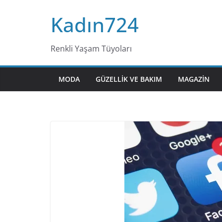
Skip
Kadın724
to
content
Renkli Yaşam Tüyoları
MODA
GÜZELLIK VE BAKIM
MAGAZIN