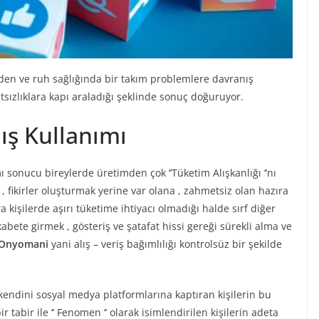
en ve ruh sağlığında bir takım problemlere davranış
atsızlıklara kapı araladığı şeklinde sonuç doğuruyor.
ış Kullanımı
ı sonucu bireylerde üretimden çok ‘’Tüketim Alışkanlığı ‘’nı
 , fikirler oluşturmak yerine var olana , zahmetsiz olan hazıra
işilerde aşırı tüketime ihtiyacı olmadığı halde sırf diğer
bete girmek , gösteriş ve şatafat hissi gereği sürekli alma ve
Onyomani
yani alış – veriş bağımlılığı kontrolsüz bir şekilde
 kendini sosyal medya platformlarına kaptıran kişilerin bu
tabir ile ‘’ Fenomen ‘’ olarak isimlendirilen kişilerin adeta