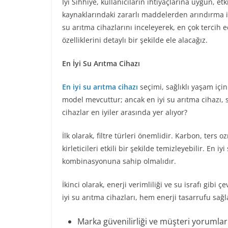
İyi Sıhhiye, kullanıcıların ihtiyaçlarına uygun, et
kaynaklarındaki zararlı maddelerden arındırma i
su arıtma cihazlarını inceleyerek, en çok tercih e
özelliklerini detaylı bir şekilde ele alacağız.
En İyi Su Arıtma Cihazı
En iyi su arıtma cihazı
seçimi, sağlıklı yaşam içi
model mevcuttur; ancak en iyi su arıtma cihazı, s
cihazlar en iyiler arasında yer alıyor?
İlk olarak, filtre türleri önemlidir. Karbon, ters 
kirleticileri etkili bir şekilde temizleyebilir. En 
kombinasyonuna sahip olmalıdır.
İkinci olarak, enerji verimliliği ve su israfı gib
iyi su arıtma cihazları, hem enerji tasarrufu sa
Marka güvenilirliği ve müşteri yorumlar