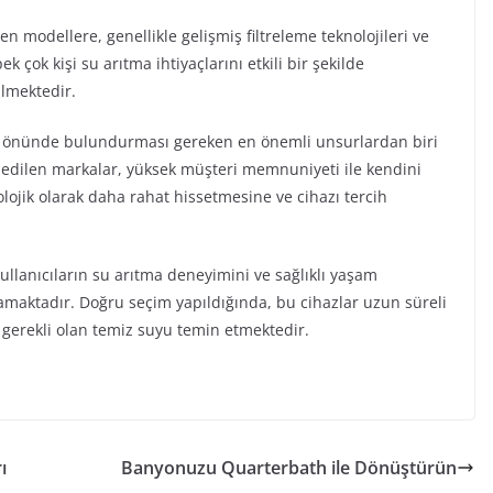
nen modellere, genellikle gelişmiş filtreleme teknolojileri ve
 çok kişi su arıtma ihtiyaçlarını etkili bir şekilde
ilmektedir.
 göz önünde bulundurması gereken en önemli unsurlardan biri
ih edilen markalar, yüksek müşteri memnuniyeti ile kendini
lojik olarak daha rahat hissetmesine ve cihazı tercih
kullanıcıların su arıtma deneyimini ve sağlıklı yaşam
namaktadır. Doğru seçim yapıldığında, bu cihazlar uzun süreli
n gerekli olan temiz suyu temin etmektedir.
ı
Banyonuzu Quarterbath ile Dönüştürün