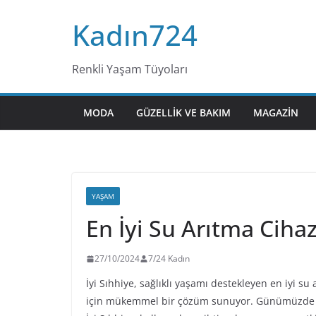
Skip
Kadın724
to
content
Renkli Yaşam Tüyoları
MODA
GÜZELLIK VE BAKIM
MAGAZIN
YAŞAM
En İyi Su Arıtma Ciha
27/10/2024
7/24 Kadın
İyi Sıhhiye, sağlıklı yaşamı destekleyen en iyi su
için mükemmel bir çözüm sunuyor. Günümüzde tem