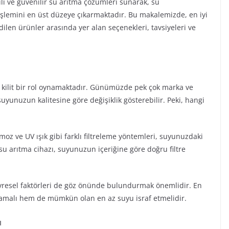
kili ve güvenilir su arıtma çözümleri sunarak, su
şlemini en üst düzeye çıkarmaktadır. Bu makalemizde, en iyi
dilen ürünler arasında yer alan seçenekleri, tavsiyeleri ve
n kilit bir rol oynamaktadır. Günümüzde pek çok marka ve
uyunuzun kalitesine göre değişiklik gösterebilir. Peki, hangi
ozmoz ve UV ışık gibi farklı filtreleme yöntemleri, suyunuzdaki
iyi su arıtma cihazı, suyunuzun içeriğine göre doğru filtre
i çevresel faktörleri de göz önünde bulundurmak önemlidir. En
ğlamalı hem de mümkün olan en az suyu israf etmelidir.
ı