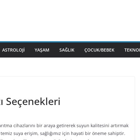
ASTROLOJI
YAŞAM
SAĞLIK
ÇOCUK/BEBEK
TEKNOL
zı Seçenekleri
 arıtma cihazlarını bir araya getirerek suyun kalitesini artırmak
iz suya erişim, sağlığımız için hayati bir öneme sahiptir.